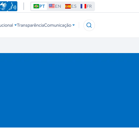
PT
EN
ES
FR
ucional
Transparência
Comunicação