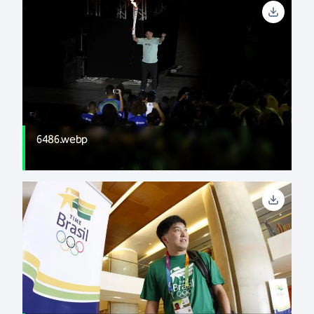
6486.webp