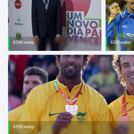
6396.webp
6397.webp
6399.webp