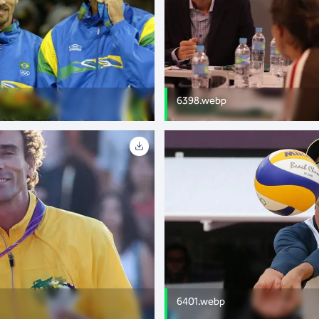
6398.webp
6401.webp