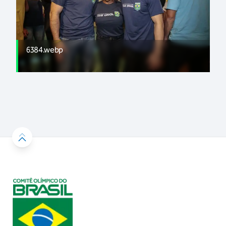
6384.webp