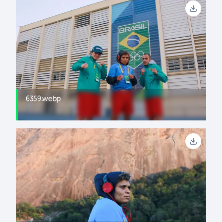
6359.webp