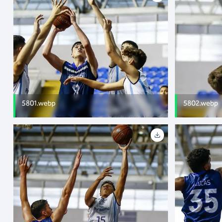
5801.webp
5802.webp