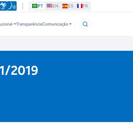
PT
EN
ES
FR
ucional
Transparência
Comunicação
11/2019