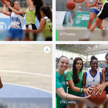
5777.webp
5782.webp