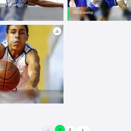
5806.webp
1
2