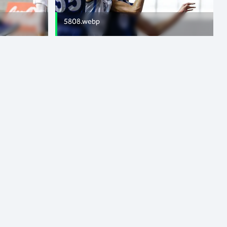
5808.webp