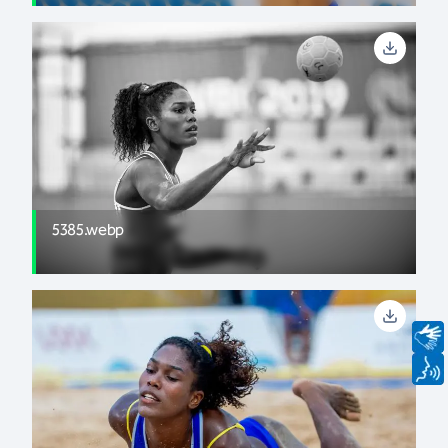
5385.webp