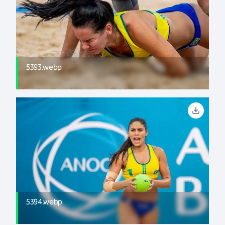
5393.webp
5394.webp