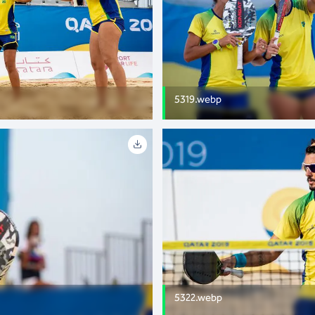
5319.webp
5322.webp