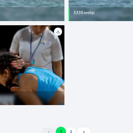
5339.webp
1
2