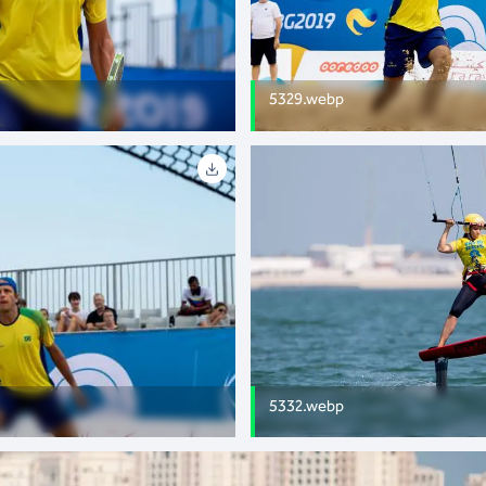
5329.webp
5332.webp