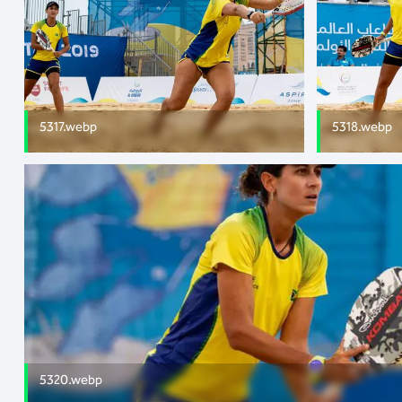
5317.webp
5318.webp
5320.webp