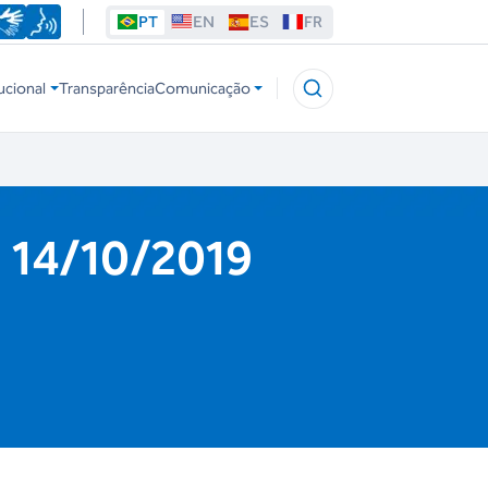
PT
EN
ES
FR
ucional
Transparência
Comunicação
- 14/10/2019