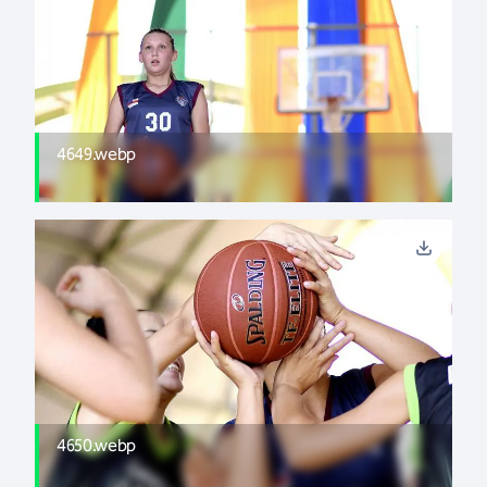
4649.webp
4650.webp