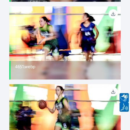
4651.webp