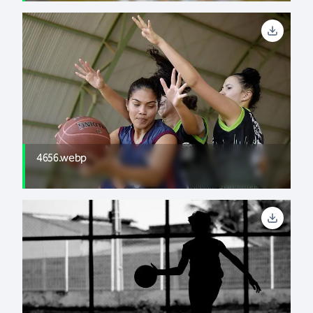
4656.webp