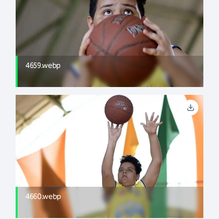
4659.webp
4660.webp