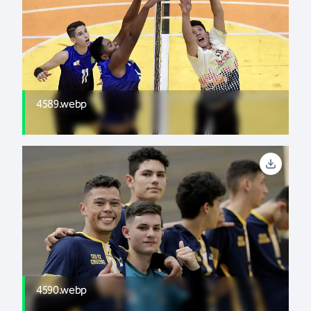
4589.webp
4590.webp