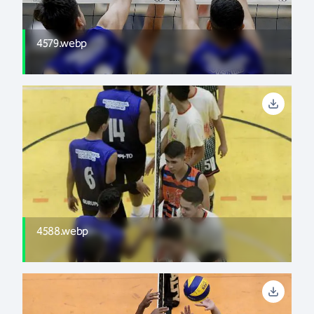
4579.webp
4588.webp