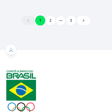
1
2
3
More pages