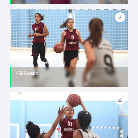
4392.webp