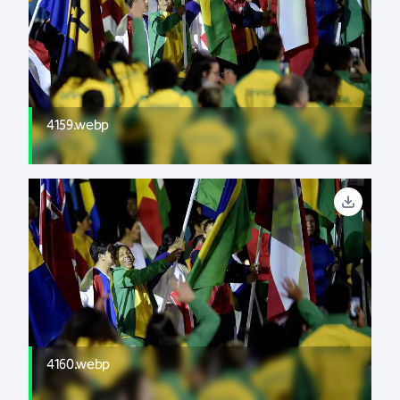
4159.webp
4160.webp