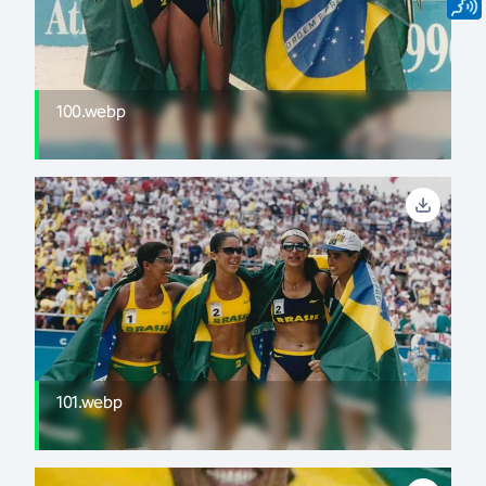
100.webp
101.webp