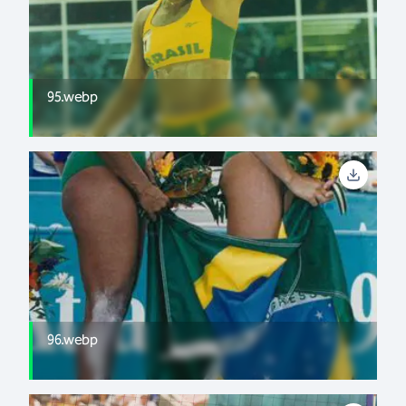
95.webp
96.webp