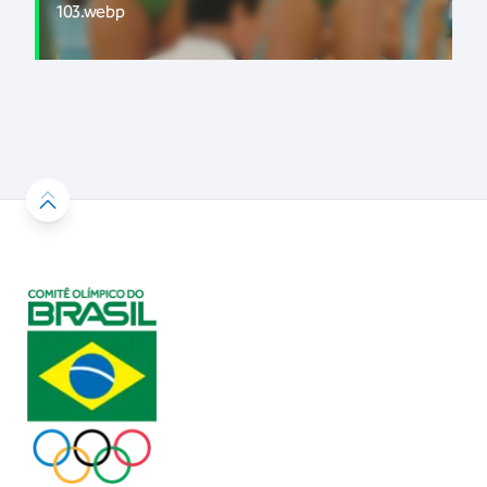
103.webp