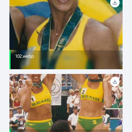
102.webp