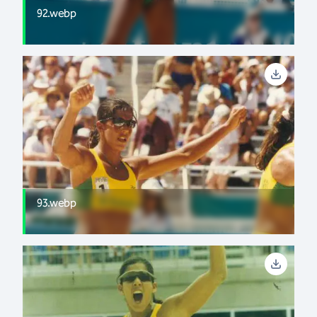
92.webp
93.webp