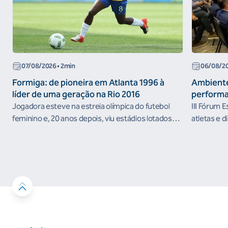
07/08/2026
• 2min
06/08/2
Formiga: de pioneira em Atlanta 1996 à
Ambiente
líder de uma geração na Rio 2016
performa
Jogadora esteve na estreia olímpica do futebol
III Fórum 
feminino e, 20 anos depois, viu estádios lotados
atletas e d
nos Jogos Olímpicos no Brasil
ambientes 
desenvolvi
resultados