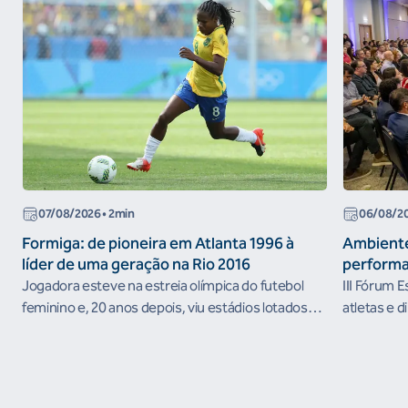
07/08/2026
• 2min
06/08/2
Formiga: de pioneira em Atlanta 1996 à
Ambiente
líder de uma geração na Rio 2016
performa
Jogadora esteve na estreia olímpica do futebol
III Fórum 
feminino e, 20 anos depois, viu estádios lotados
atletas e d
nos Jogos Olímpicos no Brasil
ambientes 
desenvolvi
resultados