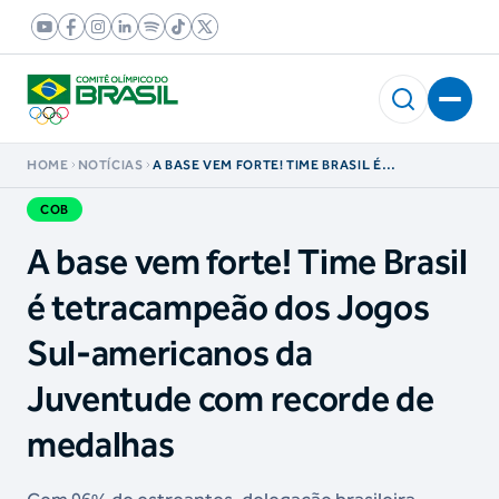
HOME
NOTÍCIAS
A BASE VEM FORTE! TIME BRASIL É
TETRACAMPEÃO DOS JOGOS SUL-
AMERICANOS DA JUVENTUDE COM RECORDE
COB
DE MEDALHAS
A base vem forte! Time Brasil
é tetracampeão dos Jogos
Sul-americanos da
Juventude com recorde de
medalhas