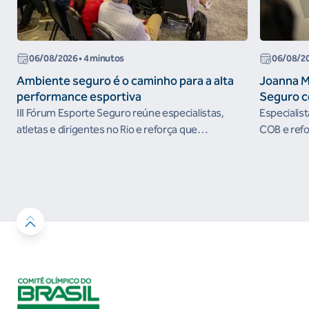
06/08/2026
• 4 minutos
06/08/2
Ambiente seguro é o caminho para a alta
Joanna M
performance esportiva
Seguro c
III Fórum Esporte Seguro reúne especialistas,
Especialis
atletas e dirigentes no Rio e reforça que
COB e refo
ambientes protegidos são condição para o
esportivos
desenvolvimento esportivo e a conquista de
resultados