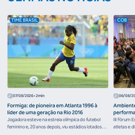
TIME BRASIL
COB
07/08/2026
• 2min
06/08/2
Formiga: de pioneira em Atlanta 1996 à
Ambiente
líder de uma geração na Rio 2016
performa
Jogadora esteve na estreia olímpica do futebol
III Fórum 
feminino e, 20 anos depois, viu estádios lotados
atletas e d
nos Jogos Olímpicos no Brasil
ambientes 