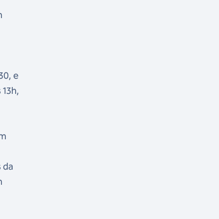
n
30, e
 13h,
em
s da
m