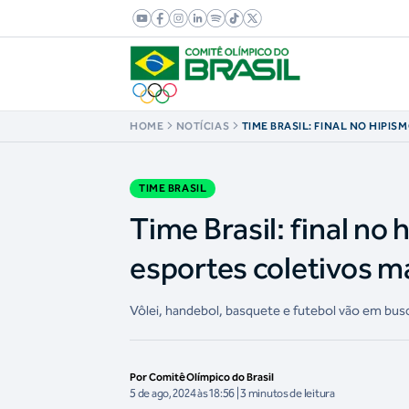
HOME
NOTÍCIAS
TIME BRASIL: FINAL NO HIPIS
DECISIVOS EM ESPORTES COL
AGENDA DESTA TERÇA (6)
TIME BRASIL
Time Brasil: final no
esportes coletivos m
Vôlei, handebol, basquete e futebol vão em bus
Por Comitê Olímpico do Brasil
5 de ago, 2024 às 18:56 | 3 minutos de leitura