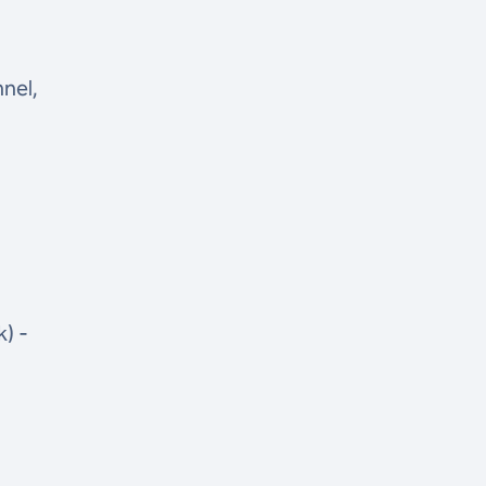
nel,
k) -