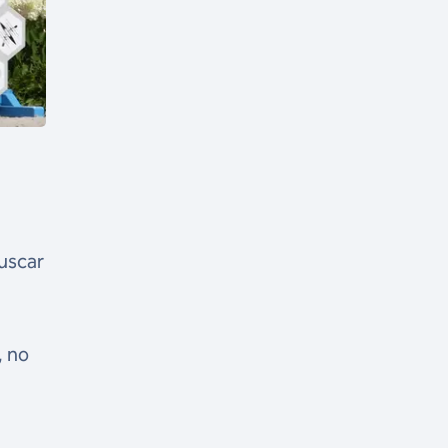
buscar
, no