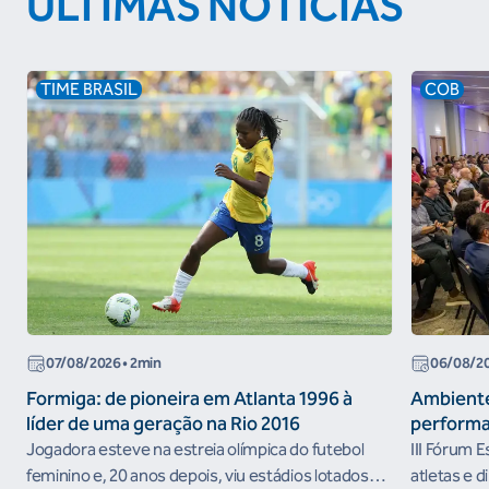
ÚLTIMAS NOTÍCIAS
TIME BRASIL
COB
07/08/2026
• 2min
06/08/2
Formiga: de pioneira em Atlanta 1996 à
Ambiente
líder de uma geração na Rio 2016
performa
Jogadora esteve na estreia olímpica do futebol
III Fórum 
feminino e, 20 anos depois, viu estádios lotados
atletas e d