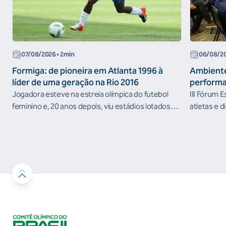
07/08/2026
• 2min
06/08/2
Formiga: de pioneira em Atlanta 1996 à
Ambiente
líder de uma geração na Rio 2016
performa
Jogadora esteve na estreia olímpica do futebol
III Fórum 
feminino e, 20 anos depois, viu estádios lotados
atletas e d
nos Jogos Olímpicos no Brasil
ambientes 
desenvolvi
resultados