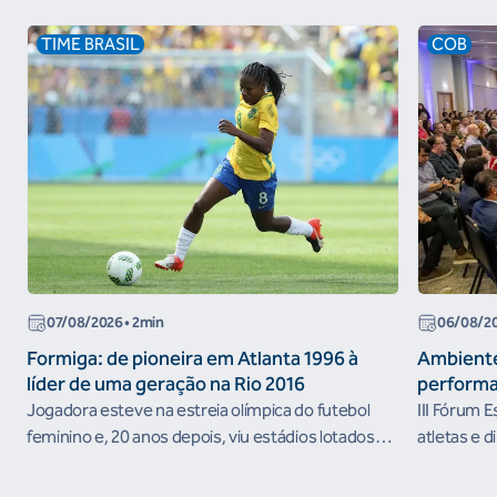
TIME BRASIL
COB
07/08/2026
• 2min
06/08/2
Formiga: de pioneira em Atlanta 1996 à
Ambiente
líder de uma geração na Rio 2016
performa
Jogadora esteve na estreia olímpica do futebol
III Fórum 
feminino e, 20 anos depois, viu estádios lotados
atletas e d
nos Jogos Olímpicos no Brasil
ambientes 
desenvolvi