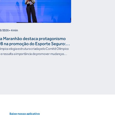
8/2026
• 4 min
04/08/2026
• 4 minutos
a Maranhão destaca protagonismo
Time Brasil reúne 
B na promoção do Esporte Seguro:
encontro antes do
gem institucional"
Santa Fé 2026
límpica elogia estrutura criada pelo Comitê Olímpico
Representantes das Conf
l e ressalta a importância de promover mudanças
Brasil, no Rio de Janeiro, 
s no esporte
embarque para a Argentin
Baixe nosso aplicativo