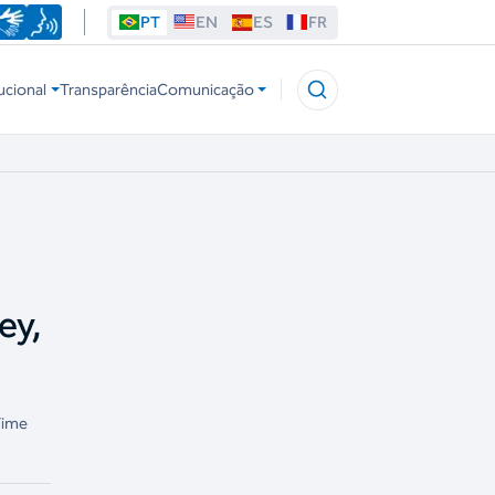
PT
EN
ES
FR
ucional
Transparência
Comunicação
ey,
Time