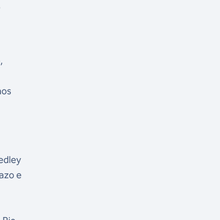
o
,
nos
edley
razo e