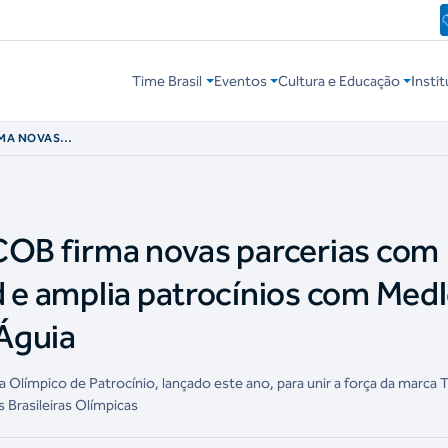
Time Brasil
Eventos
Cultura e Educação
Instit
RMA NOVAS
 E WIZARD E
DLEY,
COB firma novas parcerias com
d e amplia patrocínios com Medl
Águia
límpico de Patrocínio, lançado este ano, para unir a força da marca 
 Brasileiras Olímpicas