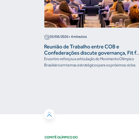
05/08/2026
• 4 minutos
Reunião de Trabalho entre COB e
Confederações discute governança, Fit fo
the Future e presença do Brasil em
Encontro reforçou a articulação do Movimento Olímpico
organismos internacionais
Brasileiro em temas estratégicos para os próximos ciclos