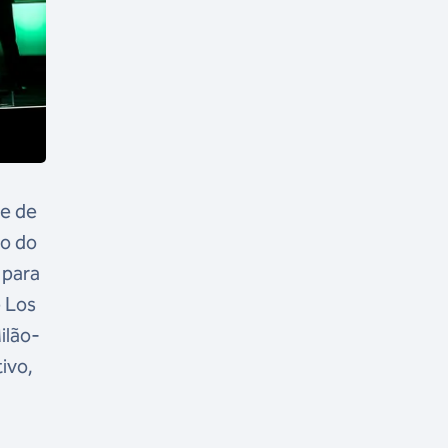
te de
co do
 para
e Los
ilão-
tivo,