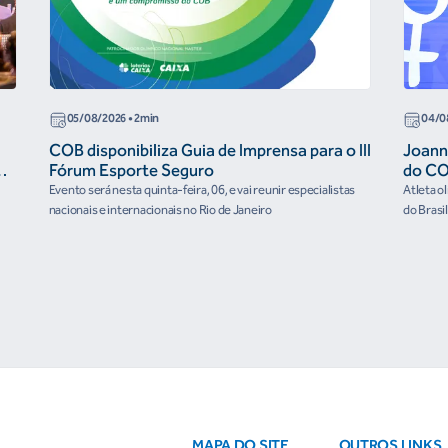
05/08/2026
• 2min
04/0
COB disponibiliza Guia de Imprensa para o III
Joann
r
Fórum Esporte Seguro
do CO
“cora
Evento será nesta quinta-feira, 06, e vai reunir especialistas
Atleta o
nacionais e internacionais no Rio de Janeiro
do Brasi
culturai
MAPA DO SITE
OUTROS LINKS