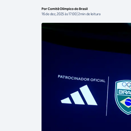
Por Comitê Olímpico do Brasil
16 de dez, 2025 às 17:00 | 2min de leitura