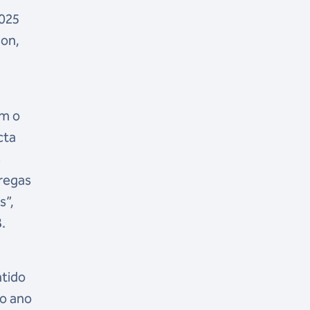
2025
son,
om o
cta
s
tregas
s”,
.
ntido
ro ano