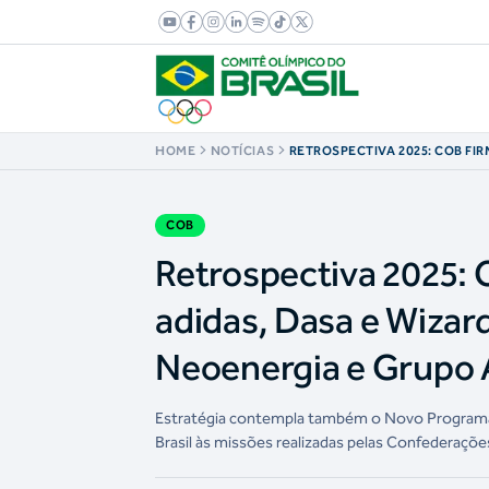
HOME
NOTÍCIAS
RETROSPECTIVA 2025: COB FI
PARCERIAS COM ADIDAS, DASA
AMPLIA PATROCÍNIOS COM ME
NEOENERGIA E GRUPO ÁGUIA
COB
Retrospectiva 2025: 
adidas, Dasa e Wizar
Neoenergia e Grupo 
Estratégia contempla também o Novo Programa O
Brasil às missões realizadas pelas Confederações