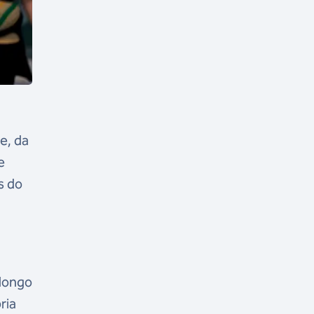
e, da
e
s do
 longo
ria