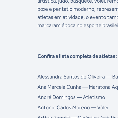
artística, judô, basquete, vôlei, r
boxe e pentatlo moderno, represent
atletas em atividade, o evento ta
marcaram época no esporte brasilei
Confira a lista completa de atletas:
Alessandra Santos de Oliveira — B
Ana Marcela Cunha — Maratona Aq
André Domingos — Atletismo
Antonio Carlos Moreno — Vôlei
Arthur Zanetti — Ginástica Artístic