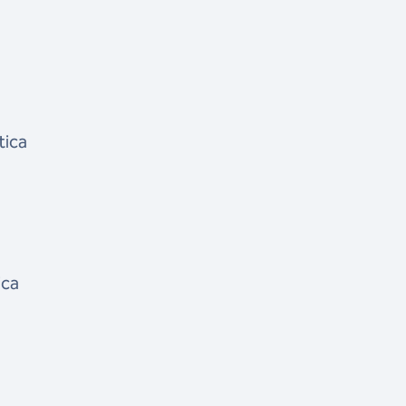
tica
ica