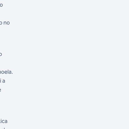
do
o no
o
noela.
i a
e
tica