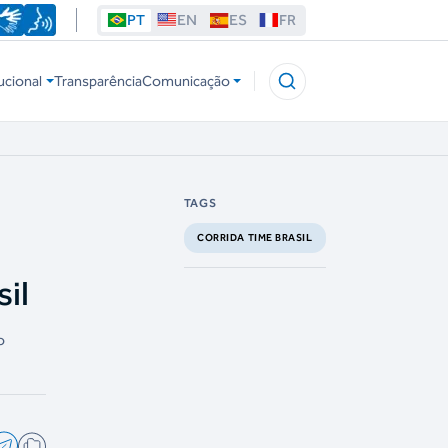
PT
EN
ES
FR
ucional
Transparência
Comunicação
TAGS
CORRIDA TIME BRASIL
il
o