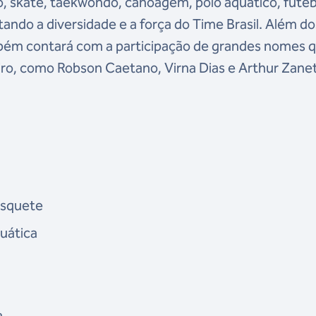
emo, skate, taekwondo, canoagem, polo aquático, futeb
ando a diversidade e a força do Time Brasil. Além do
mbém contará com a participação de grandes nomes 
ro, como Robson Caetano, Virna Dias e Arthur Zanet
asquete
uática
a