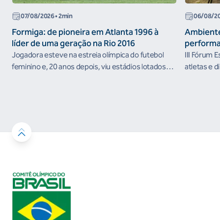
07/08/2026
• 2min
06/08/2
Formiga: de pioneira em Atlanta 1996 à
Ambiente
líder de uma geração na Rio 2016
performa
Jogadora esteve na estreia olímpica do futebol
III Fórum 
feminino e, 20 anos depois, viu estádios lotados
atletas e d
nos Jogos Olímpicos no Brasil
ambientes 
desenvolvi
resultados