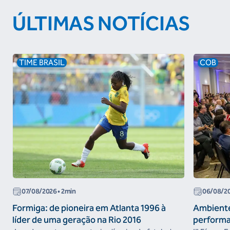
ÚLTIMAS NOTÍCIAS
TIME BRASIL
COB
07/08/2026
• 2min
06/08/2
Formiga: de pioneira em Atlanta 1996 à
Ambiente
líder de uma geração na Rio 2016
performa