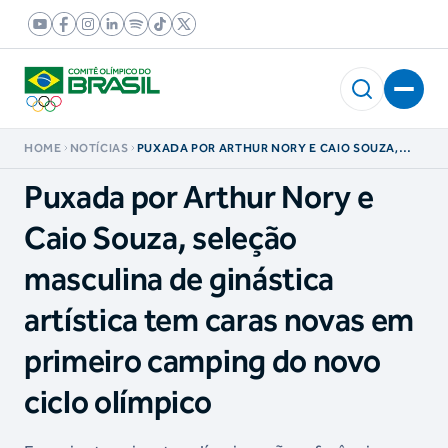
HOME
NOTÍCIAS
PUXADA POR ARTHUR NORY E CAIO SOUZA,
SELEÇÃO MASCULINA DE GINÁSTICA
ARTÍSTICA TEM CARAS NOVAS EM PRIMEIRO
Puxada por Arthur Nory e
CAMPING DO NOVO CICLO OLÍMPICO
Caio Souza, seleção
masculina de ginástica
artística tem caras novas em
primeiro camping do novo
ciclo olímpico