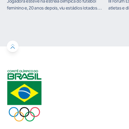
Jogadora esteve na estreia olímpica do futebol
III Fórum 
feminino e, 20 anos depois, viu estádios lotados
atletas e d
nos Jogos Olímpicos no Brasil
ambientes 
desenvolvi
resultados