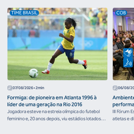
TIME BRASIL
COB
07/08/2026
• 2min
06/08/2
Formiga: de pioneira em Atlanta 1996 à
Ambiente
líder de uma geração na Rio 2016
performa
Jogadora esteve na estreia olímpica do futebol
III Fórum 
feminino e, 20 anos depois, viu estádios lotados
atletas e d
nos Jogos Olímpicos no Brasil
ambientes 
desenvolvi