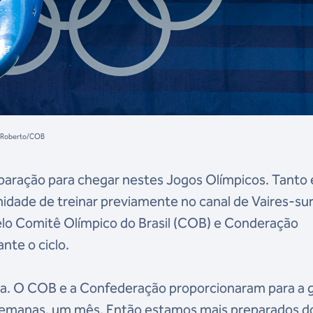
r Roberto/COB
eparação para chegar nestes Jogos Olímpicos. Tanto 
nidade de treinar previamente no canal de Vaires-su
lo Comitê Olímpico do Brasil (COB) e Conderação
nte o ciclo.
ca. O COB e a Confederação proporcionaram para a 
s semanas, um mês. Então estamos mais preparados d