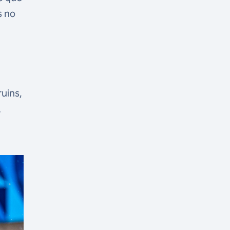
s no
uins,
.