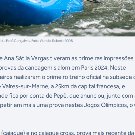
tleta Pepê Gonçalves. Foto: Wander Roberto/COB
e Ana Sátila Vargas tiveram as primeiras impressões
s provas da canoagem slalom em Paris 2024. Neste
leiros realizaram o primeiro treino oficial na subsede 
Vaires-sur-Marne, a 25km da capital francesa, e
dade fica por conta de Pepê, que anunciou, junto com 
petir em mais uma prova nestes Jogos Olímpicos, o
 (caiaque) e no caiaque cross, prova mais recente da