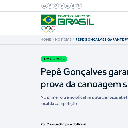
HOME
NOTÍCIAS
PEPÊ GONÇALVES GARANTE P
MAIS UMA PROVA DA CANOAG
PARIS 2024
TIME BRASIL
Pepê Gonçalves gara
prova da canoagem s
No primeiro treino oficial na pista olímpica, atl
local da competição
Por Comitê Olímpico do Brasil