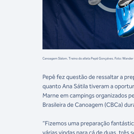
Canoagem Slalom. Treino do atleta Pepê Gonçalves. Foto: Wande
Pepê fez questão de ressaltar a pr
quanto Ana Sátila tiveram a oportu
Marne em campings organizados pe
Brasileira de Canoagem (CBCa) dura
“Fizemos uma preparação fantásti
várias vindas para cá de duas, trê