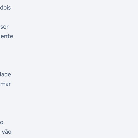
dois
 ser
mente
dade
emar
ro
% vão