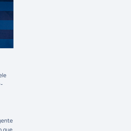
ele
r-
gente
o que