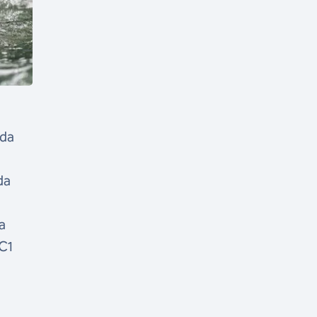
 da
da
a
 C1