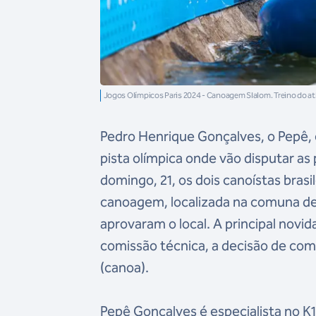
Jogos Olímpicos Paris 2024 - Canoagem Slalom. Treino do a
Pedro Henrique Gonçalves, o Pepê, 
pista olímpica onde vão disputar a
domingo, 21, os dois canoístas brasi
canoagem, localizada na comuna de 
aprovaram o local. A principal novi
comissão técnica, a decisão de com
(canoa).
Pepê Gonçalves é especialista no K1