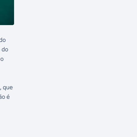
ado
o do
no
, que
ão é