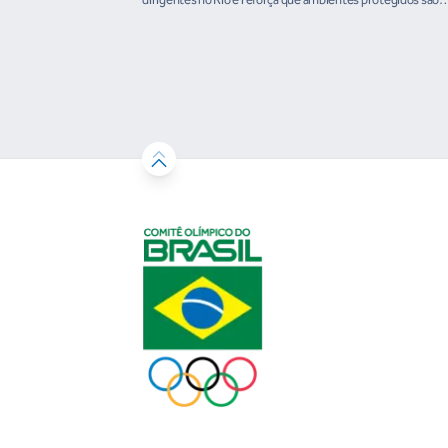
condição para o desenvolvimento esportivo e a conquista d
resultados