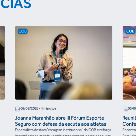
ÍCIAS
COB
COB
06/08/2026
• 4 minutos
05/0
Joanna Maranhão abre III Fórum Esporte
Reuni
Seguro com defesa da escuta aos atletas
Confe
the Fu
Especialista destaca 'coragem institucional' do COB e reforça
Encontro
importância de construir ambientes esportivos mais seguros
Brasilei