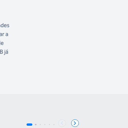
ades
ar a
de
B já