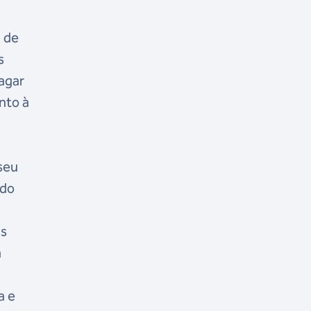
 de
s
pagar
nto à
seu
 do
as
a
a e