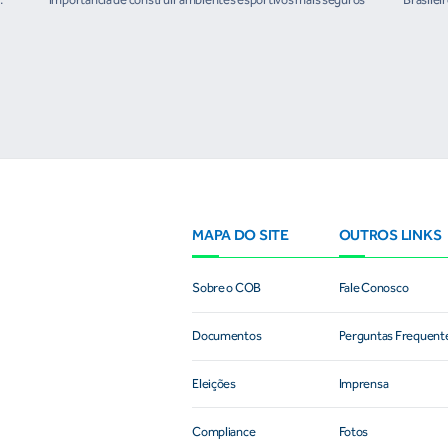
organ
e
MAPA DO SITE
OUTROS LINKS
Sobre o COB
Fale Conosco
Documentos
Perguntas Frequent
Eleições
Imprensa
Compliance
Fotos