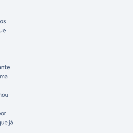
dos
que
ante
uma
onou
o
por
que já