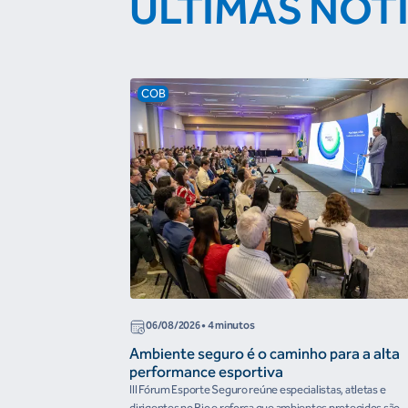
ÚLTIMAS NOT
COB
06/08/2026
• 4 minutos
Ambiente seguro é o caminho para a alta
performance esportiva
III Fórum Esporte Seguro reúne especialistas, atletas e
dirigentes no Rio e reforça que ambientes protegidos são