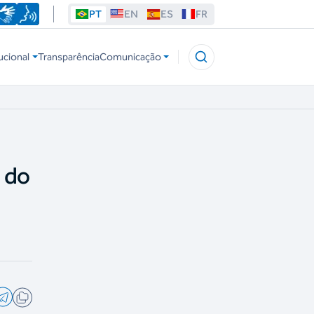
PT
EN
ES
FR
ucional
Transparência
Comunicação
 do