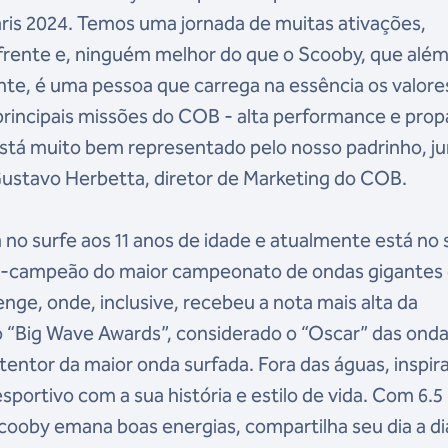
Paris 2024. Temos uma jornada de muitas ativações,
frente e, ninguém melhor do que o Scooby, que além
te, é uma pessoa que carrega na essência os valore
 principais missões do COB - alta performance e pro
 está muito bem representado pelo nosso padrinho, ju
 Gustavo Herbetta, diretor de Marketing do COB.
no surfe aos 11 anos de idade e atualmente está no 
vice-campeão do maior campeonato de ondas gigantes
ge, onde, inclusive, recebeu a nota mais alta da
o “Big Wave Awards”, considerado o “Oscar” das ond
tentor da maior onda surfada. Fora das águas, inspir
ortivo com a sua história e estilo de vida. Com 6.5
cooby emana boas energias, compartilha seu dia a di