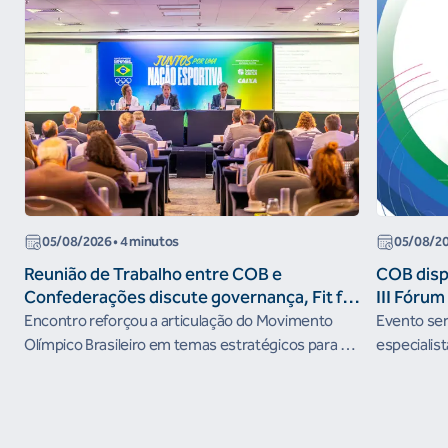
05/08/2026
• 4 minutos
05/08/2
Reunião de Trabalho entre COB e
COB dispo
Confederações discute governança, Fit for
III Fóru
the Future e presença do Brasil em
Encontro reforçou a articulação do Movimento
Evento será
organismos internacionais
Olímpico Brasileiro em temas estratégicos para os
especialist
próximos ciclos
Janeiro