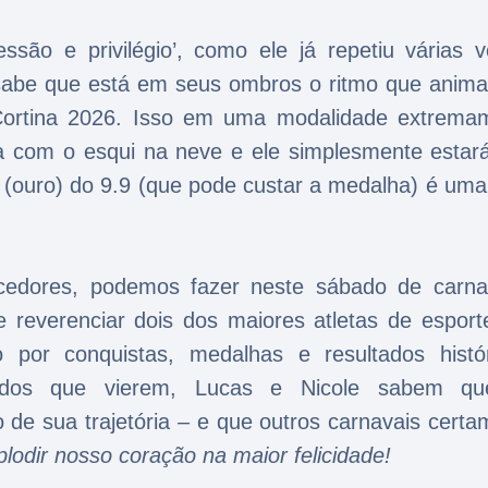
são e privilégio’, como ele já repetiu várias v
 sabe que está em seus ombros o ritmo que anima
o-Cortina 2026. Isso em uma modalidade extrema
a com o esqui na neve e ele simplesmente estará
 (ouro) do 9.9 (que pode custar a medalha) é uma 
rcedores, podemos fazer neste sábado de carna
e reverenciar dois dos maiores atletas de esport
 por conquistas, medalhas e resultados histór
tados que vierem, Lucas e Nicole sabem q
de sua trajetória – e que outros carnavais certa
plodir nosso coração na maior felicidade!