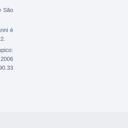
e São
anni é
22.
pico:
m 2006
90.33