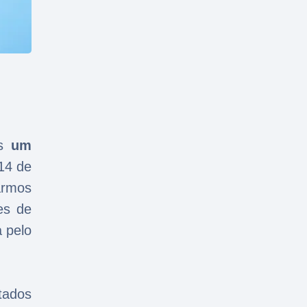
as
um
14 de
armos
es de
a pelo
tados