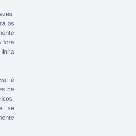
ezes.
rá os
mente
 fora
linha
val é
es de
icos.
ue se
mente