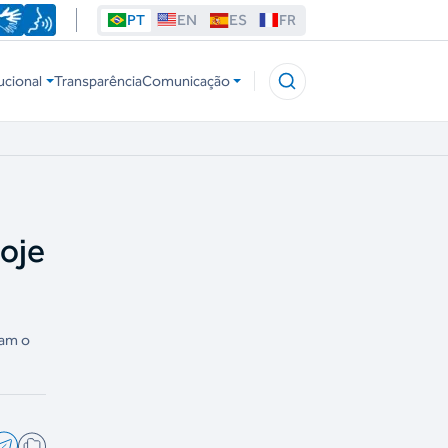
PT
EN
ES
FR
ucional
Transparência
Comunicação
hoje
ram o