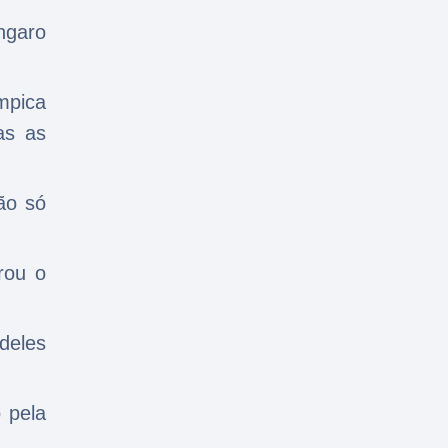
ngaro
mpica
as as
ão só
rou o
deles
 pela