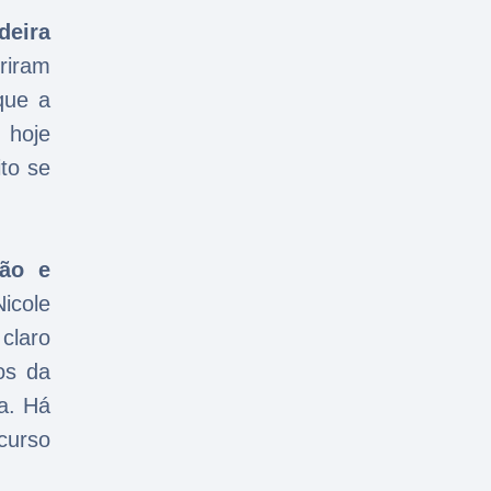
deira
riram
que a
 hoje
to se
ção e
icole
 claro
os da
a. Há
curso