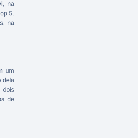
i, na
op 5.
s, na
om um
o dela
 dois
pa de