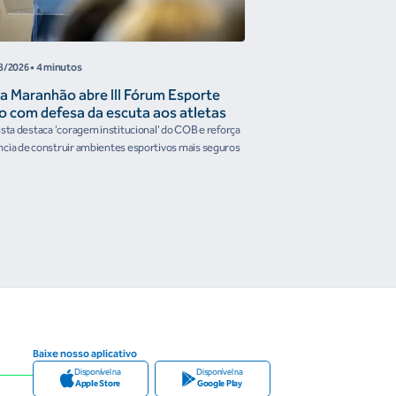
8/2026
• 4 minutos
05/08/2026
• 4 minutos
a Maranhão abre III Fórum Esporte
Reunião de Trabal
o com defesa da escuta aos atletas
Confederações disc
the Future e prese
ista destaca 'coragem institucional' do COB e reforça
Encontro reforçou a artic
organismos intern
cia de construir ambientes esportivos mais seguros
Brasileiro em temas estrat
Baixe nosso aplicativo
Disponível na
Disponível na
Apple Store
Google Play