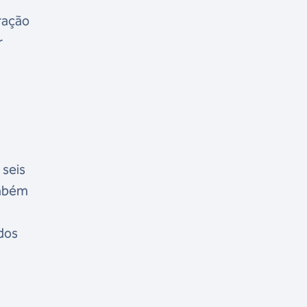
ração
r
 seis
ambém
ados