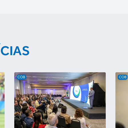
ÍCIAS
COB
COB