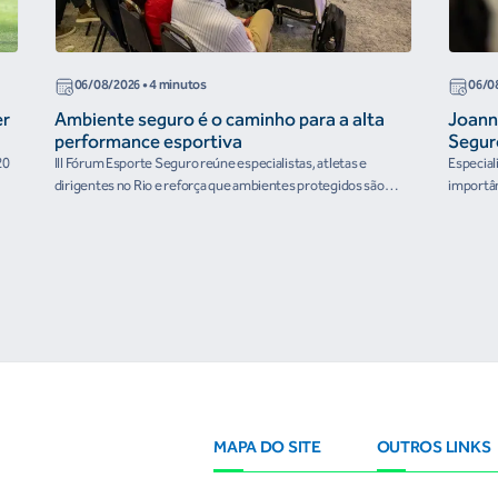
06/08/2026
• 4 minutos
06/0
er
Ambiente seguro é o caminho para a alta
Joann
performance esportiva
Segur
20
III Fórum Esporte Seguro reúne especialistas, atletas e
Especial
dirigentes no Rio e reforça que ambientes protegidos são
importân
condição para o desenvolvimento esportivo e a conquista de
resultados
MAPA DO SITE
OUTROS LINKS