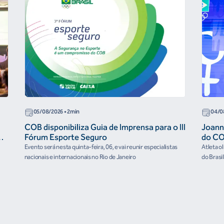
05/08/2026
• 2min
04/0
COB disponibiliza Guia de Imprensa para o III
Joann
r
Fórum Esporte Seguro
do CO
“cora
Evento será nesta quinta-feira, 06, e vai reunir especialistas
Atleta o
nacionais e internacionais no Rio de Janeiro
do Brasi
culturai