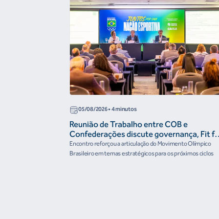
05/08/2026
• 4 minutos
Reunião de Trabalho entre COB e
Confederações discute governança, Fit fo
the Future e presença do Brasil em
Encontro reforçou a articulação do Movimento Olímpico
organismos internacionais
Brasileiro em temas estratégicos para os próximos ciclos