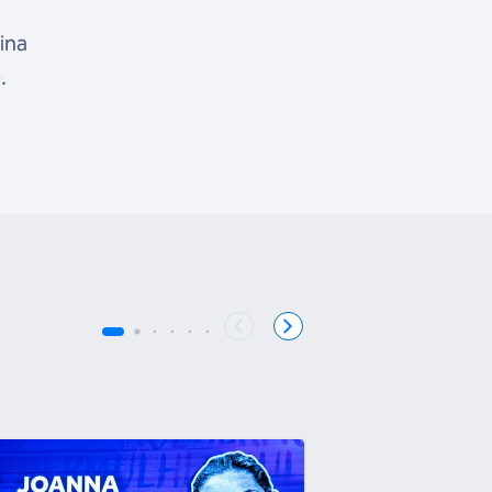
ina
.
COB