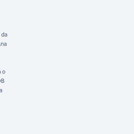
 da
Ana
 o
OB
a