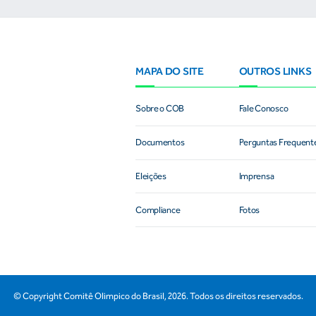
MAPA DO SITE
OUTROS LINKS
Sobre o COB
Fale Conosco
Documentos
Perguntas Frequent
Eleições
Imprensa
Compliance
Fotos
© Copyright Comitê Olimpico do Brasil,
2026
. Todos os direitos reservados.