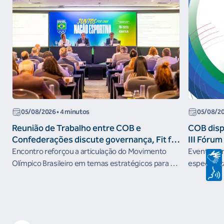
05/08/2026
• 4 minutos
05/08/2
Reunião de Trabalho entre COB e
COB dispo
Confederações discute governança, Fit for
III Fóru
the Future e presença do Brasil em
Encontro reforçou a articulação do Movimento
Evento será
organismos internacionais
Olímpico Brasileiro em temas estratégicos para os
especialist
próximos ciclos
Janeiro