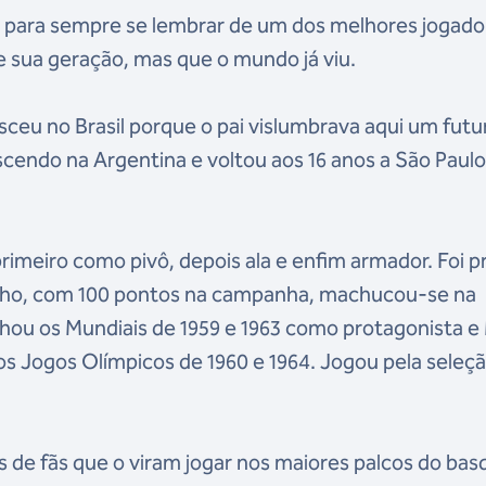
i para sempre se lembrar de um dos melhores jogado
e sua geração, mas que o mundo já viu.
sceu no Brasil porque o pai vislumbrava aqui um futu
scendo na Argentina e voltou aos 16 anos a São Paulo
primeiro como pivô, depois ala e enfim armador. Foi p
inho, com 100 pontos na campanha, machucou-se na
nhou os Mundiais de 1959 e 1963 como protagonista 
os Jogos Olímpicos de 1960 e 1964. Jogou pela seleç
s de fãs que o viram jogar nos maiores palcos do ba