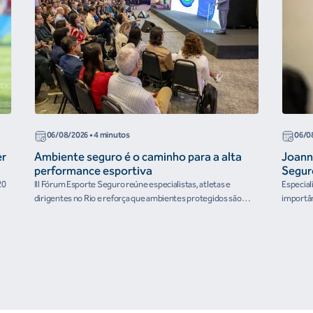
06/08/2026
• 4 minutos
06/0
er
Ambiente seguro é o caminho para a alta
Joann
performance esportiva
Segur
20
III Fórum Esporte Seguro reúne especialistas, atletas e
Especial
dirigentes no Rio e reforça que ambientes protegidos são
importân
condição para o desenvolvimento esportivo e a conquista de
resultados