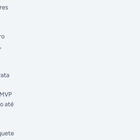
res
ro
,
rata
e MVP
ão até
squete