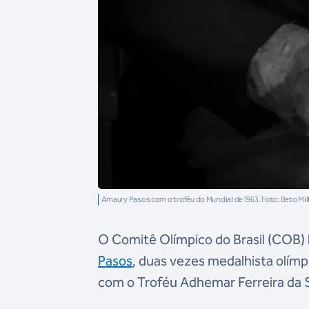
Amaury Pasos com o troféu do Mundial de 1963. Foto: Beto Mi
O Comitê Olímpico do Brasil (COB) l
Pasos
, duas vezes medalhista olím
com o Troféu Adhemar Ferreira da Si