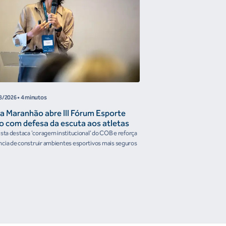
8/2026
• 4 minutos
05/08/2026
• 4 minutos
a Maranhão abre III Fórum Esporte
Reunião de Trabal
o com defesa da escuta aos atletas
Confederações disc
the Future e prese
ista destaca 'coragem institucional' do COB e reforça
Encontro reforçou a artic
organismos intern
cia de construir ambientes esportivos mais seguros
Brasileiro em temas estrat