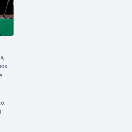
s,
sos
e
co.
l
s