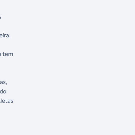
s
eira.
ue tem
as,
 do
tletas