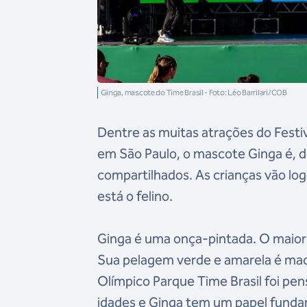
Ginga, mascote do Time Brasil - Foto: Léo Barrilari/COB
Dentre as muitas atrações do Festiv
em São Paulo, o mascote Ginga é, de
compartilhados. As crianças vão lo
está o felino.
Ginga é uma onça-pintada. O maior f
Sua pelagem verde e amarela é maci
Olímpico Parque Time Brasil foi pens
idades e Ginga tem um papel funda