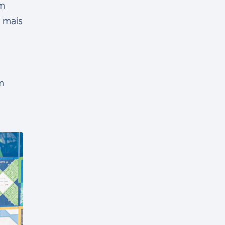
um
m mais
m