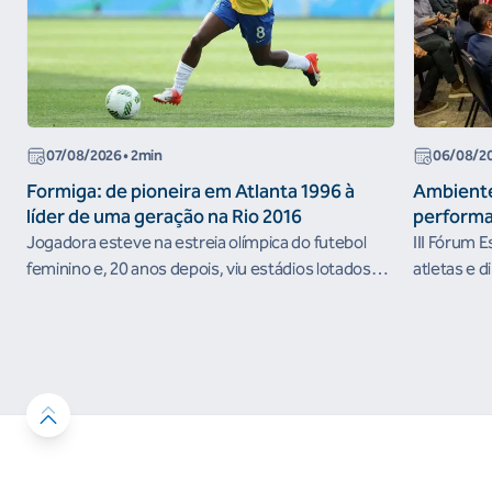
07/08/2026
• 2min
06/08/2
Formiga: de pioneira em Atlanta 1996 à
Ambiente
líder de uma geração na Rio 2016
performa
Jogadora esteve na estreia olímpica do futebol
III Fórum 
feminino e, 20 anos depois, viu estádios lotados
atletas e d
nos Jogos Olímpicos no Brasil
ambientes 
desenvolvi
resultados