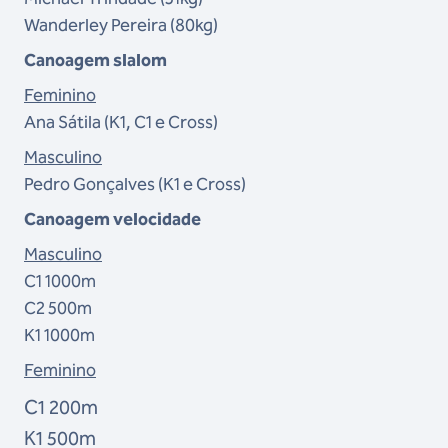
Wanderley Pereira (80kg)
Canoagem slalom
Feminino
Ana Sátila (K1,
C1 e
Cross)
Masculino
Pedro Gonçalves (K1 e
C
ross)
Canoagem velocidade
Masculino
C1 1000m
C2 500m
K1 1000m
Feminino
C1 200m
K1 500m