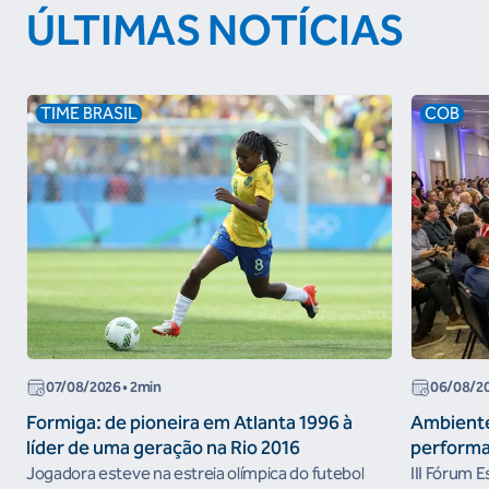
ÚLTIMAS NOTÍCIAS
TIME BRASIL
COB
07/08/2026
• 2min
06/08/2
Formiga: de pioneira em Atlanta 1996 à
Ambiente
líder de uma geração na Rio 2016
performa
Jogadora esteve na estreia olímpica do futebol
III Fórum 