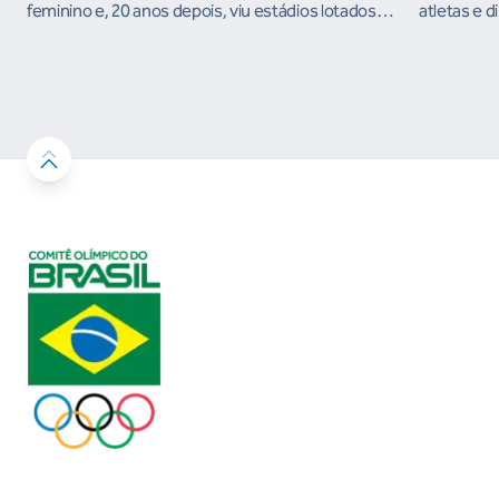
feminino e, 20 anos depois, viu estádios lotados
atletas e d
nos Jogos Olímpicos no Brasil
ambientes 
desenvolvi
resultados