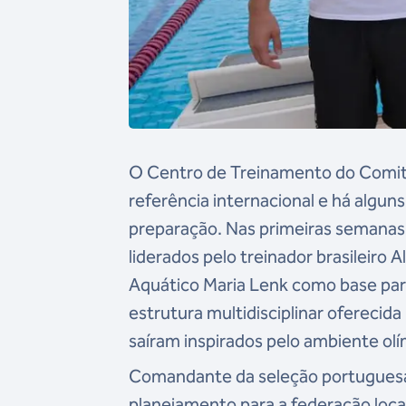
O Centro de Treinamento do Comitê 
referência internacional e há algun
preparação. Nas primeiras semanas d
liderados pelo treinador brasileiro A
Aquático Maria Lenk como base para
estrutura multidisciplinar oferecid
saíram inspirados pelo ambiente ol
Comandante da seleção portuguesa
planejamento para a federação loca