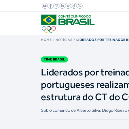
HOME
NOTÍCIAS
LIDERADOS POR TREINADOR B
NADADORES PORTUGUESES RE
SE IMPRESSIONAM COM ESTRU
COB
TIME BRASIL
Liderados por treinad
portugueses realiza
estrutura do CT do 
Sob o comando de Alberto Silva, Diogo Ribeiro 