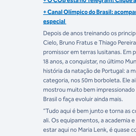
+ O COB está no Telegram! Clique 
+ Canal Olímpico do Brasil: acompa
especial
Depois de anos treinando os princip
Cielo, Bruno Fratus e Thiago Pereir
promissor em terras lusitanas. Em p
18 anos, a conquistar, no último Mun
história da natação de Portugal: a 
categoria, nos 50m borboleta. Ele a
mostrou muito bem impressionado 
Brasil o faça evoluir ainda mais.
“Tudo aqui é bem junto e torna as co
ali. Os equipamentos, a academia e
estar aqui no Maria Lenk, é quase c