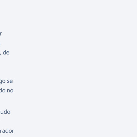
r
m
, de
go se
do no
 tudo
s
irador