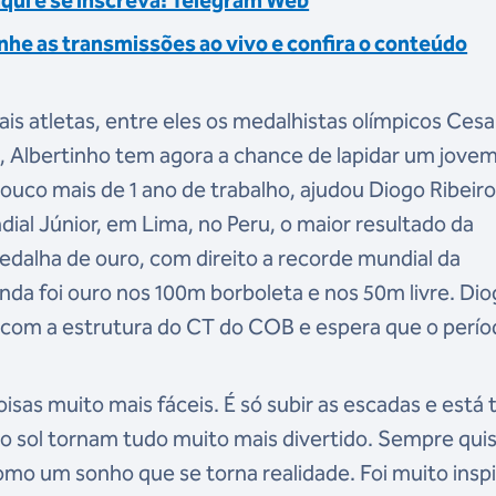
aqui e se inscreva! Telegram Web
nhe as transmissões ao vivo e confira o conteúdo
ais atletas, entre eles os medalhistas olímpicos Cesa
a, Albertinho tem agora a chance de lapidar um jove
ouco mais de 1 ano de trabalho, ajudou Diogo Ribeiro
dial Júnior, em Lima, no Peru, o maior resultado da
medalha de ouro, com direito a recorde mundial da
inda foi ouro nos 100m borboleta e nos 50m livre. Dio
com a estrutura do CT do COB e espera que o perío
isas muito mais fáceis. É só subir as escadas e está
 o sol tornam tudo muito mais divertido. Sempre qui
omo um sonho que se torna realidade. Foi muito insp