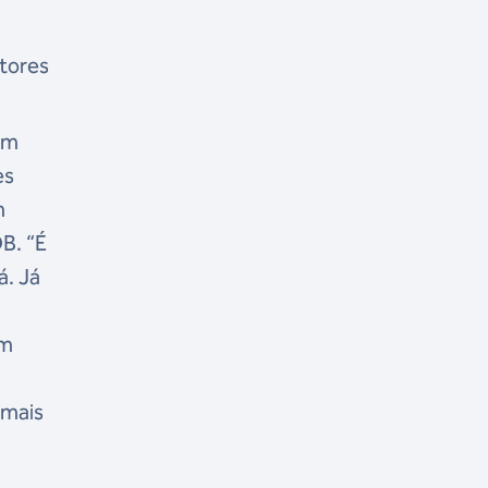
atores
um
es
m
B. “É
á. Já
em
 mais