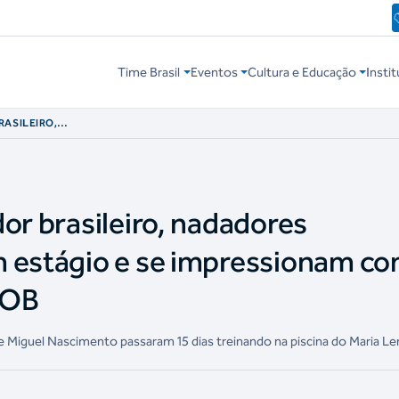
Time Brasil
Eventos
Cultura e Educação
Instit
RASILEIRO,
ALIZAM ESTÁGIO E
TURA DO CT DO
or brasileiro, nadadores
m estágio e se impressionam c
COB
e Miguel Nascimento passaram 15 dias treinando na piscina do Maria Le