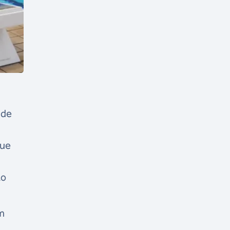
 de
que
to
m