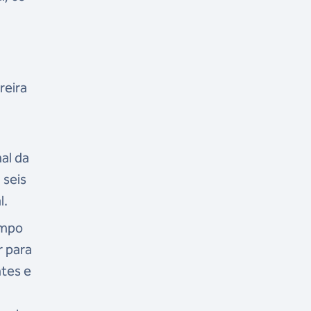
reira
nal da
 seis
l.
empo
r para
ntes e