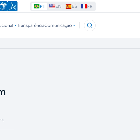
PT
EN
ES
FR
ucional
Transparência
Comunicação
om
nk