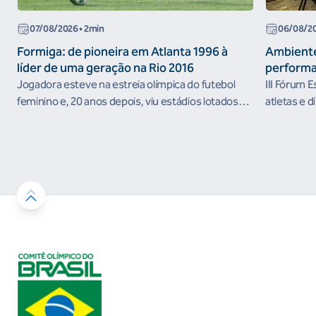
07/08/2026
• 2min
06/08/2
Formiga: de pioneira em Atlanta 1996 à
Ambiente
líder de uma geração na Rio 2016
performa
Jogadora esteve na estreia olímpica do futebol
III Fórum 
feminino e, 20 anos depois, viu estádios lotados
atletas e d
nos Jogos Olímpicos no Brasil
ambientes 
desenvolvi
resultados