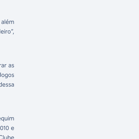
, além
eiro”,
rar as
Jogos
dessa
Pequim
2010 e
 Clube