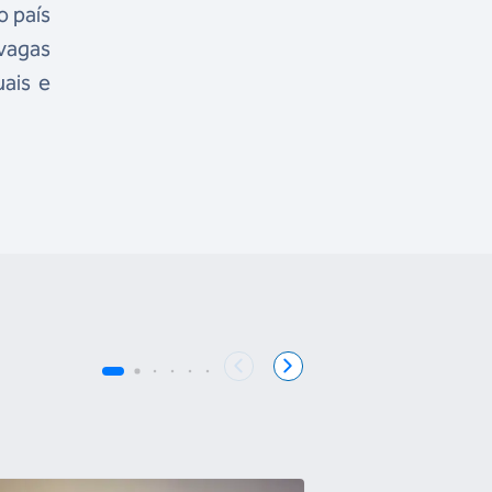
o país
 vagas
uais e