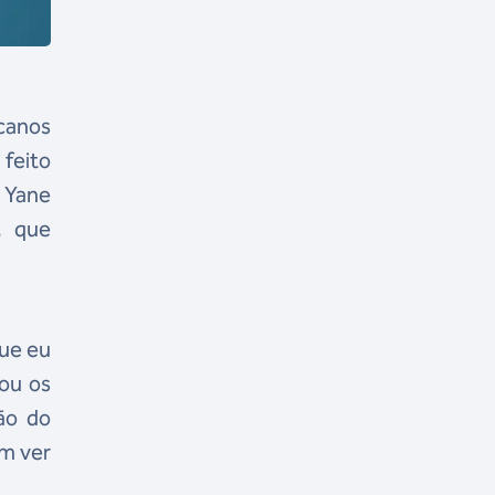
icanos
 feito
 Yane
, que
que eu
xou os
ão do
em ver