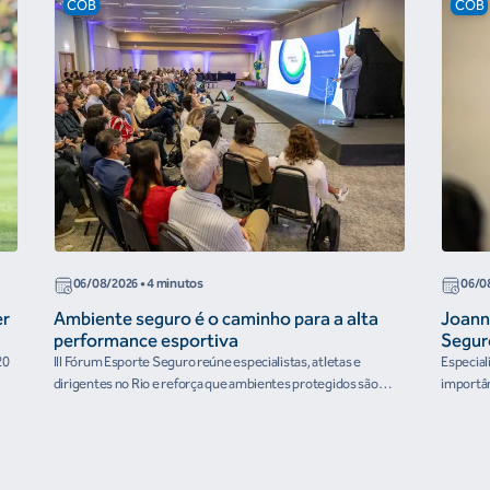
COB
COB
06/08/2026
• 4 minutos
06/0
er
Ambiente seguro é o caminho para a alta
Joann
performance esportiva
Segur
20
III Fórum Esporte Seguro reúne especialistas, atletas e
Especial
dirigentes no Rio e reforça que ambientes protegidos são
importân
condição para o desenvolvimento esportivo e a conquista de
resultados