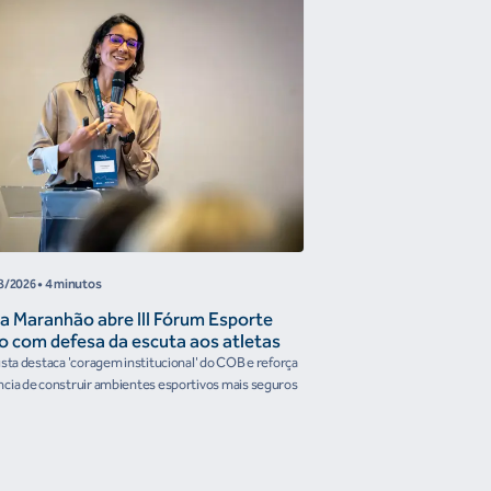
COB
8/2026
• 4 minutos
05/08/2026
• 4 minutos
a Maranhão abre III Fórum Esporte
Reunião de Trabal
o com defesa da escuta aos atletas
Confederações disc
the Future e prese
ista destaca 'coragem institucional' do COB e reforça
Encontro reforçou a artic
organismos intern
cia de construir ambientes esportivos mais seguros
Brasileiro em temas estrat