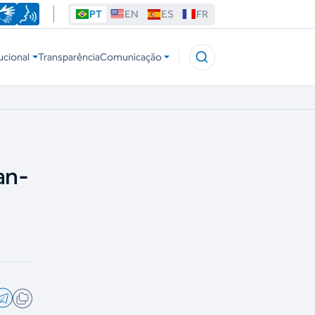
PT
EN
ES
FR
ucional
Transparência
Comunicação
an-