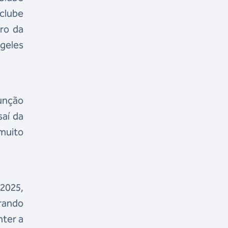
 clube
ro da
geles
sunção
saí da
 muito
 2025,
rando
nter a