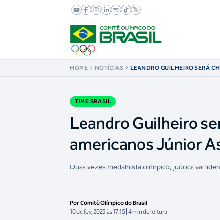
HOME
NOTÍCIAS
LEANDRO GUILHEIRO SERÁ CH
NOS JOGOS PAN-AMERICANOS
ASSUNÇÃO 2025
TIME BRASIL
Leandro Guilheiro se
americanos Júnior A
Duas vezes medalhista olímpico, judoca vai lider
Por Comitê Olímpico do Brasil
10 de fev, 2025 às 17:15 | 4 min de leitura