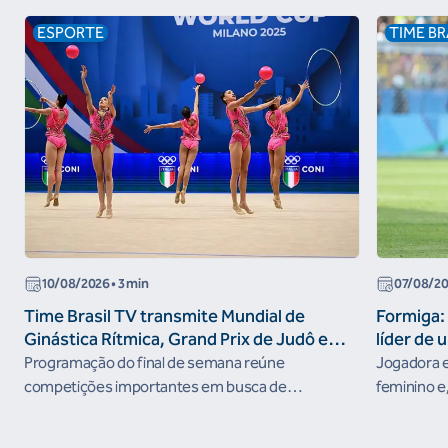
ESPORTE
TIME BR
10/08/2026
• 3 min
07/08/2
Time Brasil TV transmite Mundial de
Formiga: 
Ginástica Rítmica, Grand Prix de Judô e
líder de 
Brasileiro de Skate Street nesta semana
Programação do final de semana reúne
Jogadora e
competições importantes em busca de
feminino e,
resultados no ciclo rumo aos Jogos Olímpicos de
nos Jogos 
Los Angeles 2028