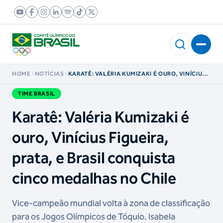
HOME
NOTÍCIAS
KARATÊ: VALÉRIA KUMIZAKI É OURO, VINÍCIUS
FIGUEIRA, PRATA, E BRASIL CONQUISTA CINCO
MEDALHAS NO CHILE
TIME BRASIL
Karatê: Valéria Kumizaki é
ouro, Vinícius Figueira,
prata, e Brasil conquista
cinco medalhas no Chile
Vice-campeão mundial volta à zona de classificação
para os Jogos Olímpicos de Tóquio. Isabela