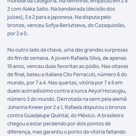
mundial da categoria. Na semifinal, empatou em 2 a
2 com Aiaka Saito. Na bandeirada (decisão dos
juízes), 3 a 2 para a japonesa. Na disputa pelo
bronze, venceu Sofya Berlutseva, do Cazaquistão,
por 2 a 0.
No outro lado da chave, uma das grandes surpresas
do fim de semana. A jovem Rafaela Silva, de apenas
19 anos, venceu duas favoritas ao pódio. Nas oitavas
de final, bateu a italiana Clio Ferracuti, número 6 do
mundo, por 7 a 4. Nas quartas, vitória por 7 a 6 em
duelo acirradíssimo contra a turca Akyol Hocaoglu,
número 3 do mundo. Derrotada na semi pela alemã
Johanna Kneer por 2 a 1, Rafaela disputou o bronze
contra Guadalupe Quintal, do México. A brasileira
chegou a estar perdendo por dois pontos de
diferença, mas garantiu o ponto da vitória faltando