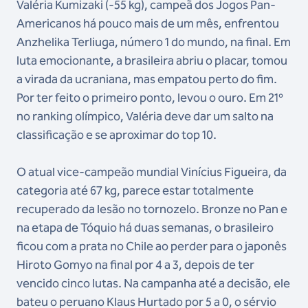
Valéria Kumizaki (-55 kg), campeã dos Jogos Pan-
Americanos há pouco mais de um mês, enfrentou
Anzhelika Terliuga, número 1 do mundo, na final. Em
luta emocionante, a brasileira abriu o placar, tomou
a virada da ucraniana, mas empatou perto do fim.
Por ter feito o primeiro ponto, levou o ouro. Em 21º
no ranking olímpico, Valéria deve dar um salto na
classificação e se aproximar do top 10.
O atual vice-campeão mundial Vinícius Figueira, da
categoria até 67 kg, parece estar totalmente
recuperado da lesão no tornozelo. Bronze no Pan e
na etapa de Tóquio há duas semanas, o brasileiro
ficou com a prata no Chile ao perder para o japonês
Hiroto Gomyo na final por 4 a 3, depois de ter
vencido cinco lutas. Na campanha até a decisão, ele
bateu o peruano Klaus Hurtado por 5 a 0, o sérvio