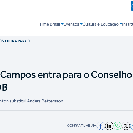
Time Brasil
Eventos
Cultura e Educação
Instit
OS ENTRA PARA O
O DO COB
 Campos entra para o Conselho
OB
inton substitui Anders Pettersson
COMPARTILHE VIA: