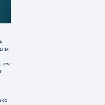
 A
idade
assume
e
e do