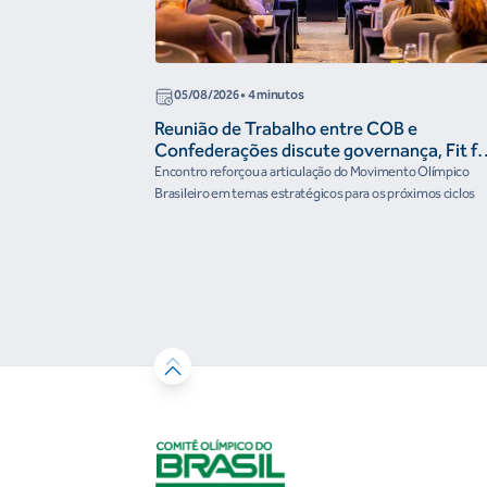
05/08/2026
• 4 minutos
Reunião de Trabalho entre COB e
Confederações discute governança, Fit fo
the Future e presença do Brasil em
Encontro reforçou a articulação do Movimento Olímpico
organismos internacionais
Brasileiro em temas estratégicos para os próximos ciclos