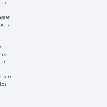
jou
egrar
ou La
o
om o
ito
s oito
tos