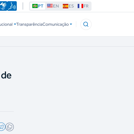
PT
EN
ES
FR
ucional
Transparência
Comunicação
 de