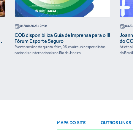
05/08/2026
• 2min
04/0
COB disponibiliza Guia de Imprensa para o III
Joann
r
Fórum Esporte Seguro
do CO
“cora
Evento será nesta quinta-feira, 06, e vai reunir especialistas
Atleta o
nacionais e internacionais no Rio de Janeiro
do Brasi
culturai
MAPA DO SITE
OUTROS LINKS