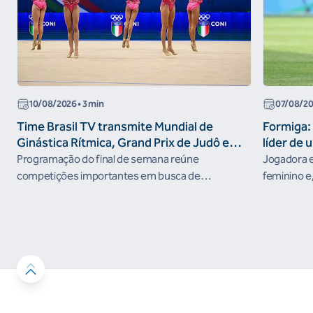
10/08/2026
• 3 min
07/08/2
Time Brasil TV transmite Mundial de
Formiga: 
Ginástica Rítmica, Grand Prix de Judô e
líder de 
Brasileiro de Skate Street nesta semana
Programação do final de semana reúne
Jogadora e
competições importantes em busca de
feminino e,
resultados no ciclo rumo aos Jogos Olímpicos de
nos Jogos 
Los Angeles 2028