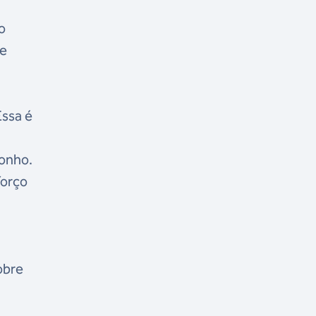
o
de
Essa é
sonho.
forço
obre