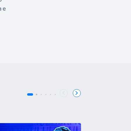
a e
a
COB