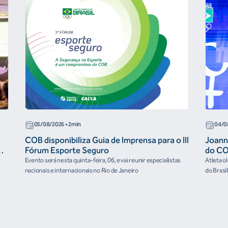
05/08/2026
• 2min
04/0
COB disponibiliza Guia de Imprensa para o III
Joann
r
Fórum Esporte Seguro
do CO
“cora
Evento será nesta quinta-feira, 06, e vai reunir especialistas
Atleta o
nacionais e internacionais no Rio de Janeiro
do Brasi
culturai