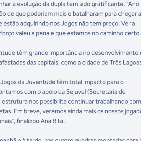
har a evolução da dupla tem sido gratificante. “Ano
ão de que poderiam mais e batalharam para chegar a
ue estão adquirindo nos Jogos não tem preço. Ver a
sforço valeu a pena e que estamos no caminho certo.
ventude têm grande importância no desenvolvimento 
afastadas das capitais, como a cidade de Três Lagoa
 Jogos da Juventude têm total impacto para o
ntamos com o apoio da Sejuvel (Secretaria de
 estrutura nos possibilita continuar trabalhando com
letas. Em breve, veremos ainda mais os nossos jogad
is”, finalizou Ana Rita.
anhã e à tarde, nas quatro quadras montadas para 