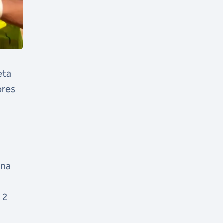
eta
ores
s
 na
 2