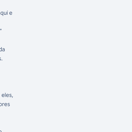
qui e
”
da
s.
 eles,
ores
o