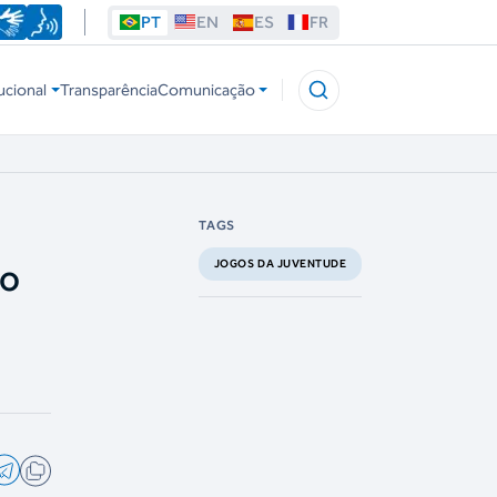
PT
EN
ES
FR
ucional
Transparência
Comunicação
TAGS
do
JOGOS DA JUVENTUDE