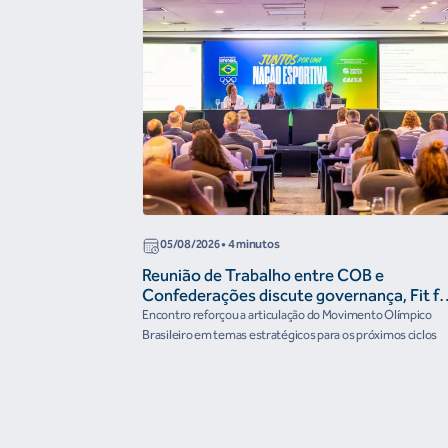
05/08/2026
• 4 minutos
Reunião de Trabalho entre COB e
Confederações discute governança, Fit fo
the Future e presença do Brasil em
Encontro reforçou a articulação do Movimento Olímpico
organismos internacionais
Brasileiro em temas estratégicos para os próximos ciclos