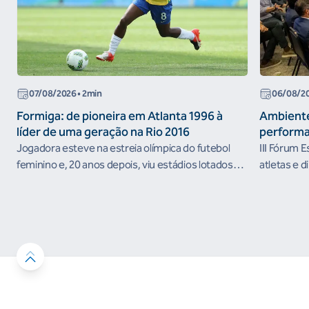
07/08/2026
• 2min
06/08/2
Formiga: de pioneira em Atlanta 1996 à
Ambiente
líder de uma geração na Rio 2016
performa
Jogadora esteve na estreia olímpica do futebol
III Fórum 
feminino e, 20 anos depois, viu estádios lotados
atletas e d
nos Jogos Olímpicos no Brasil
ambientes 
desenvolvi
resultados