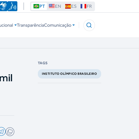
PT
EN
ES
FR
ucional
Transparência
Comunicação
TAGS
mil
INSTITUTO OLÍMPICO BRASILEIRO