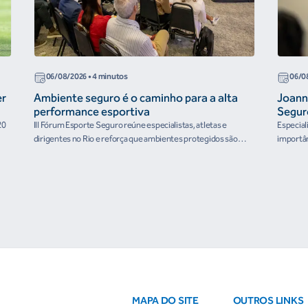
06/08/2026
• 4 minutos
06/0
er
Ambiente seguro é o caminho para a alta
Joann
performance esportiva
Segur
20
III Fórum Esporte Seguro reúne especialistas, atletas e
Especial
dirigentes no Rio e reforça que ambientes protegidos são
importân
condição para o desenvolvimento esportivo e a conquista de
resultados
MAPA DO SITE
OUTROS LINKS