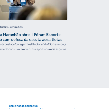
8/2026
• 4 minutos
05/08/2026
• 4 minutos
a Maranhão abre III Fórum Esporte
Reunião de Trabal
o com defesa da escuta aos atletas
Confederações disc
the Future e prese
ista destaca 'coragem institucional' do COB e reforça
Encontro reforçou a artic
organismos intern
cia de construir ambientes esportivos mais seguros
Brasileiro em temas estrat
Baixe nosso aplicativo