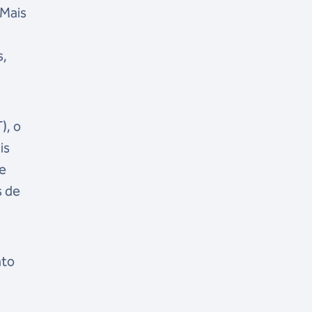
 Mais
s,
), o
is
de
s de
nto