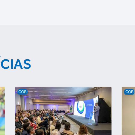
ÍCIAS
COB
COB