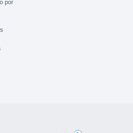
o por
es
a