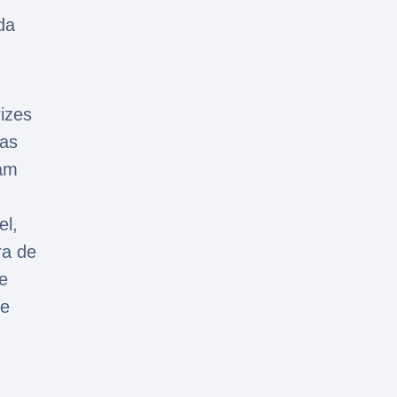
da
izes
ias
zam
el,
ra de
e
te