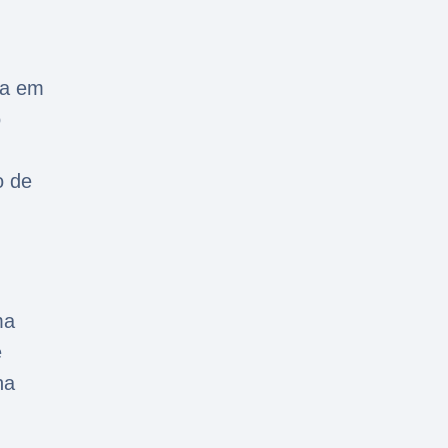
ra em
o
o de
ma
e
na