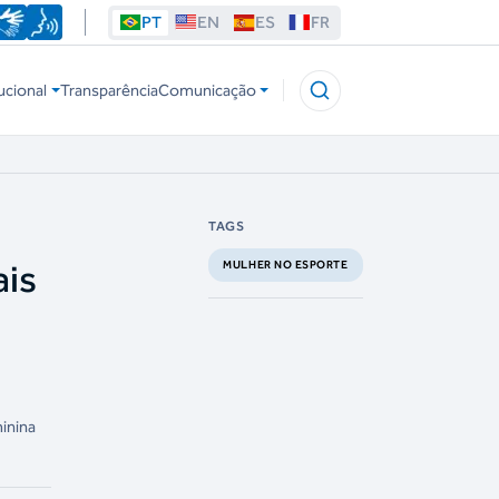
PT
EN
ES
FR
ucional
Transparência
Comunicação
TAGS
ais
MULHER NO ESPORTE
inina