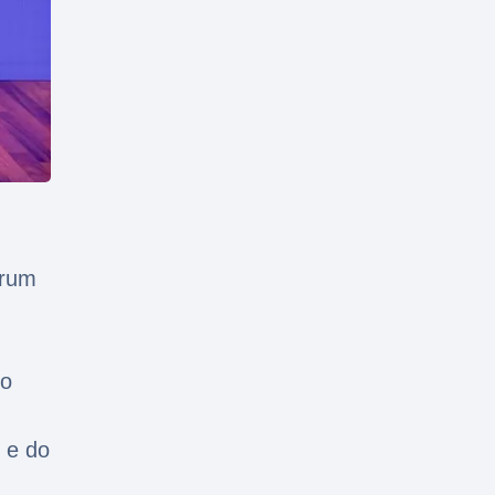
órum
to
 e do