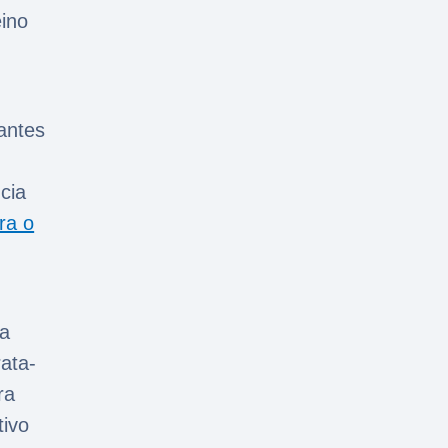
ino
antes
cia
ra o
da
ata-
ra
tivo