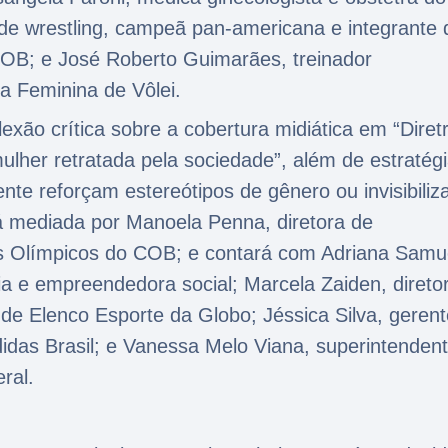
 de wrestling, campeã pan-americana e integrante 
OB; e José Roberto Guimarães, treinador
ra Feminina de Vôlei.
ão crítica sobre a cobertura midiática em “Diretr
lher retratada pela sociedade”, além de estratég
ente reforçam estereótipos de gênero ou invisibili
á mediada por Manoela Penna, diretora de
s Olímpicos do COB; e contará com Adriana Samu
ia e empreendedora social; Marcela Zaiden, direto
de Elenco Esporte da Globo; Jéssica Silva, gerent
adidas Brasil; e Vanessa Melo Viana, superintenden
eral.