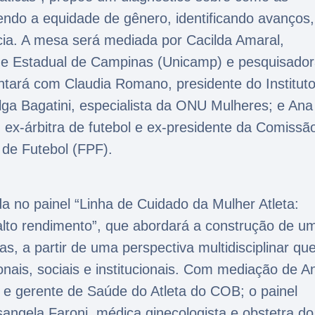
ndo a equidade de gênero, identificando avanços,
cia. A mesa será mediada por Cacilda Amaral,
ade Estadual de Campinas (Unicamp) e pesquisado
ontará com Claudia Romano, presidente do Institut
lga Bagatini, especialista da ONU Mulheres; e Ana
a, ex-árbitra de futebol e ex-presidente da Comissã
 de Futebol (FPF).
a no painel “Linha de Cuidado da Mulher Atleta:
alto rendimento”, que abordará a construção de u
tas, a partir de uma perspectiva multidisciplinar qu
onais, sociais e institucionais. Com mediação de A
 e gerente de Saúde do Atleta do COB; o painel
angela Faroni, médica ginecologista e obstetra do