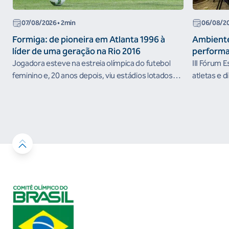
07/08/2026
• 2min
06/08/2
Formiga: de pioneira em Atlanta 1996 à
Ambiente
líder de uma geração na Rio 2016
performa
Jogadora esteve na estreia olímpica do futebol
III Fórum 
feminino e, 20 anos depois, viu estádios lotados
atletas e d
nos Jogos Olímpicos no Brasil
ambientes 
desenvolvi
resultados