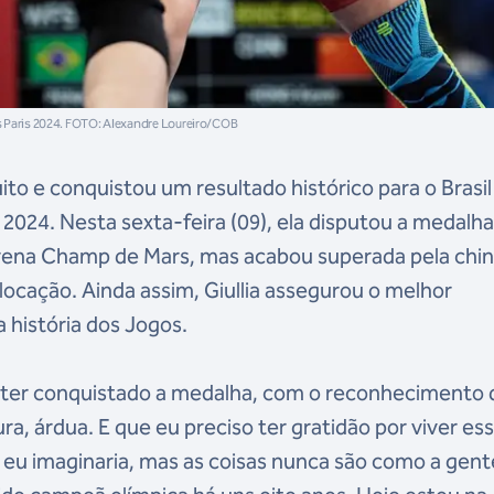
os Paris 2024. FOTO: Alexandre Loureiro/COB
muito e conquistou um resultado histórico para o Brasil
 2024. Nesta sexta-feira (09), ela disputou a medalh
 Arena Champ de Mars, mas acabou superada pela chi
ocação. Ainda assim, Giullia assegurou o melhor
a história dos Jogos.
o ter conquistado a medalha, com o reconhecimento 
ura, árdua. E que eu preciso ter gratidão por viver es
eu imaginaria, mas as coisas nunca são como a gent