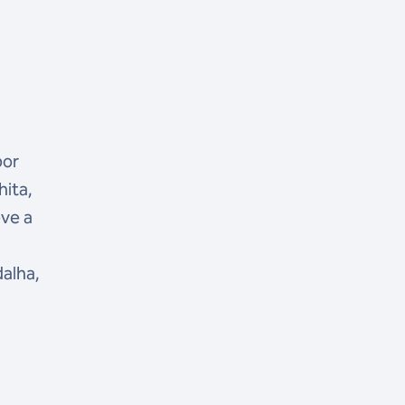
por
hita,
eve a
dalha,