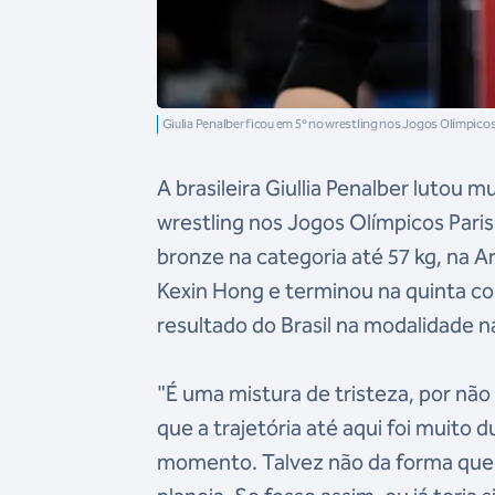
Giulia Penalber ficou em 5º no wrestling nos Jogos Olímpic
A brasileira Giullia Penalber lutou 
wrestling nos Jogos Olímpicos Paris
bronze na categoria até 57 kg, na
Kexin Hong e terminou na quinta col
resultado do Brasil na modalidade n
"É uma mistura de tristeza, por nã
que a trajetória até aqui foi muito d
momento. Talvez não da forma que 