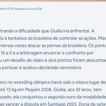
is 2024. FOTO: Alexandre Loureiro/COB
ando a dificuldade que Giullia iria enfrentar. A
 à tentativa da brasileira de controlar as ações. Ma
iversas vezes atacar as pernas da brasileira. Os pont
0 a 0 e a arbitragem encerrar o confronto por
hou um desafio de vídeo e dois pontos foram desconta
a pontuar e acabou declarada vencedora.
iro no wrestling olímpico havia sido o oitavo lugar de
té 72 kg em Pequim 2008. Giullia, aos 32 anos, tem
ssado, ela conquistou o segundo ouro da modalidade
ao vencer a disputa em Santiago 2023. Dona de sete