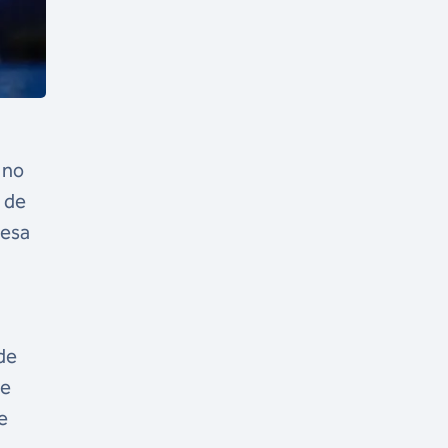
 no
a de
nesa
de
se
e