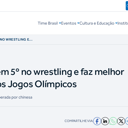
Time Brasil
Eventos
Cultura e Educação
Instit
º NO WRESTLING E
RASIL NOS JOGOS
 em 5º no wrestling e faz melhor
nos Jogos Olímpicos
perada por chinesa
COMPARTILHE VIA: