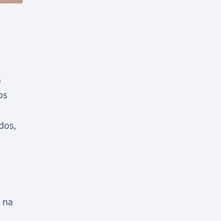
s
os
dos,
 na