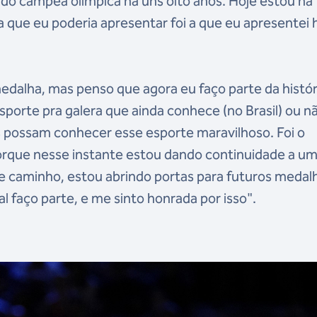
 sido campeã olímpica há uns oito anos. Hoje estou na
 que eu poderia apresentar foi a que eu apresentei h
 medalha, mas penso que agora eu faço parte da histór
 esporte pra galera que ainda conhece (no Brasil) ou n
s possam conhecer esse esporte maravilhoso. Foi o
 porque nesse instante estou dando continuidade a u
se caminho, estou abrindo portas para futuros medal
al faço parte, e me sinto honrada por isso".