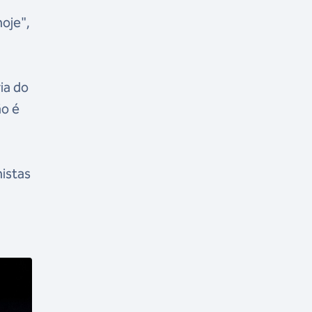
oje",
ia do
ão é
m
histas