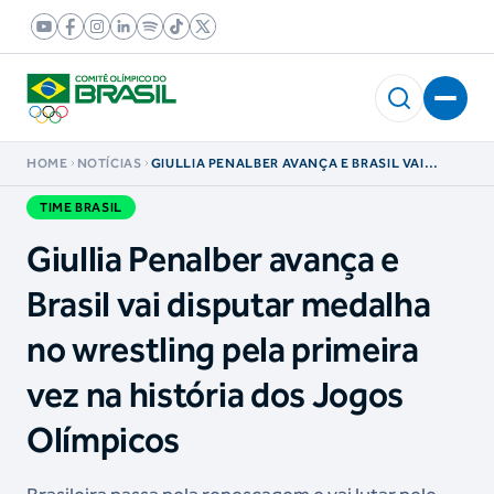
HOME
NOTÍCIAS
GIULLIA PENALBER AVANÇA E BRASIL VAI
DISPUTAR MEDALHA NO WRESTLING PELA
PRIMEIRA VEZ NA HISTÓRIA DOS JOGOS
TIME BRASIL
OLÍMPICOS
Giullia Penalber avança e
Brasil vai disputar medalha
no wrestling pela primeira
vez na história dos Jogos
Olímpicos