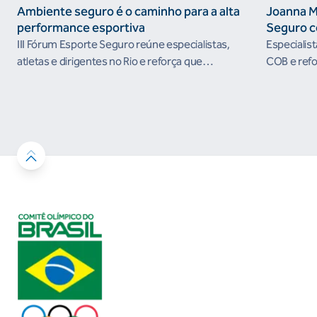
Ambiente seguro é o caminho para a alta
Joanna M
performance esportiva
Seguro c
III Fórum Esporte Seguro reúne especialistas,
Especialis
atletas e dirigentes no Rio e reforça que
COB e refo
ambientes protegidos são condição para o
esportivos
desenvolvimento esportivo e a conquista de
resultados