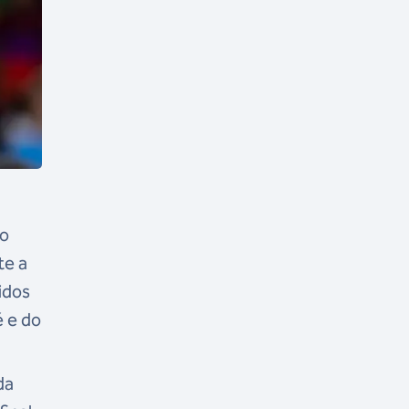
do
te a
idos
é e do
da