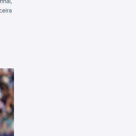
inal,
ceira