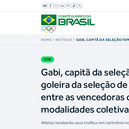
HOME
NOTÍCIAS
GABI, CAPITÃ DA SELEÇÃO FEM
LORENA, GOLEIRA DA SELEÇÃ
PRATA EM PARIS, ESTÃO ENTR
DO PRÊMIO BRASIL OLÍMPICO 
MODALIDADES COLETIVAS
COB
Gabi, capitã da seleç
goleira da seleção de
entre as vencedoras 
modalidades coletiv
Atletas receberão seus troféus em cerimônia no