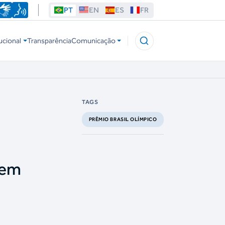
PT
EN
ES
FR
ucional
Transparência
Comunicação
TAGS
PRÊMIO BRASIL OLÍMPICO
 em