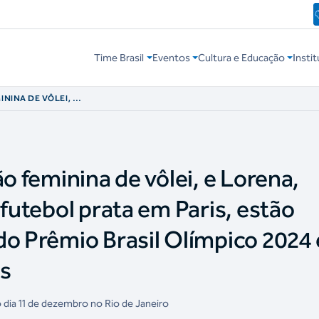
Time Brasil
Eventos
Cultura e Educação
Instit
ININA DE VÔLEI, E
O DE FUTEBOL
E AS VENCEDORAS
2024 EM
ão feminina de vôlei, e Lorena,
 futebol prata em Paris, estão
do Prêmio Brasil Olímpico 2024
as
 dia 11 de dezembro no Rio de Janeiro